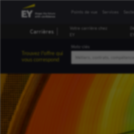
Points de vue
Services
Sect
Votre carrière chez
D
Carrières
EY
E
Mots-clés
Trouvez l'offre qui
vous correspond