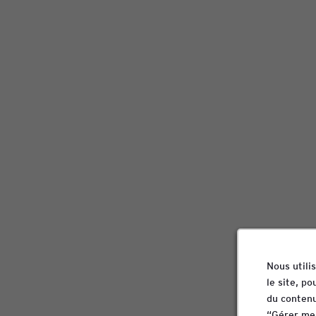
Nous utili
le site, p
du contenu
“Gérer mes