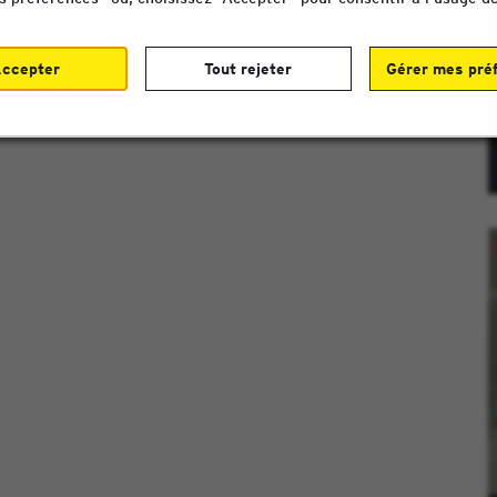
ccepter
Tout rejeter
Gérer mes pré