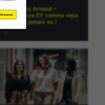
Découvrez Arnaud —
l’expérience EY comme vous
férences
ne l’avez jamais vu !