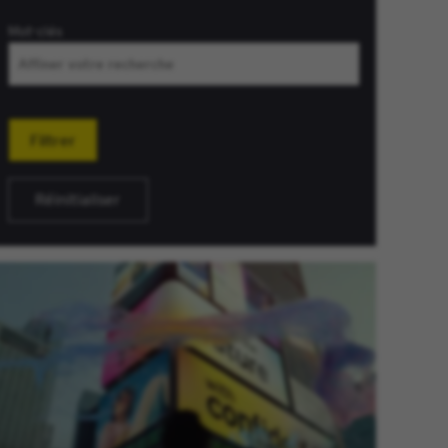
Mot-clés
Filtrer
Réinitialiser