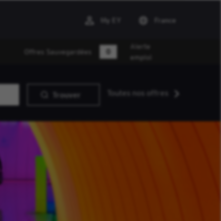
My EY
France
Alerte
0
Offres Sauvegardées
emploi
Toutes nos offres
Trouver