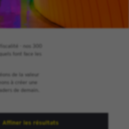
fiscalité - nos 300
uels font face les
éons de la valeur
eons à créer une
eaders de demain.
Affiner les résultats