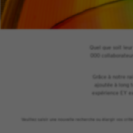
Quel que soit leur
000 collaborateur
Grâce à notre ra
ajoutée à long 
expérience EY ex
Veuillez saisir une nouvelle recherche ou élargir vos critè