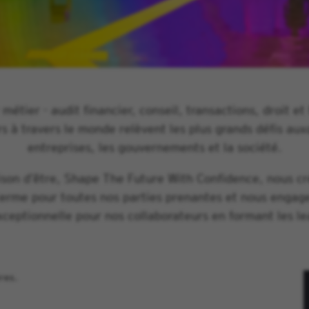
 métier - audit financier, conseil, transactions, droit et 
s à travers le monde relèvent les plus grands défis auxq
entreprises, les gouvernements et la société.
ison d’être, Shape The Future With Confidence, nous cr
terme pour toutes nos parties prenantes et nous engag
ceptionnelle pour nos collaborateurs en formant les l
res.