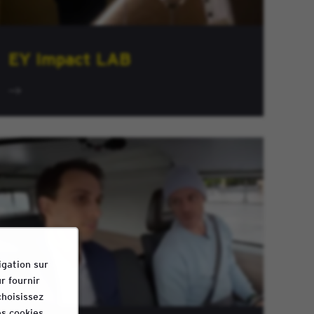
EY Impact LAB
igation sur
r fournir
choisissez
s cookies.