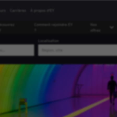
eurs
Carrières
À propos d'EY
écouvrez
Comment rejoindre EY
Nos
Y
?
offres
Localisation