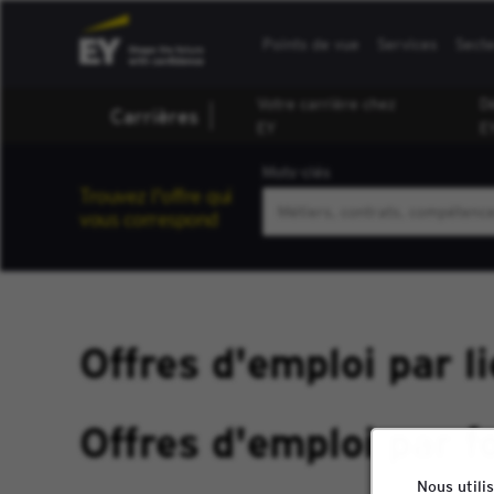
Points de vue
Services
Sect
Votre carrière chez
D
Carrières
EY
E
Mots-clés
Trouvez l'offre qui
vous correspond
Offres d'emploi par l
Offres d'emploi par f
Nous utili