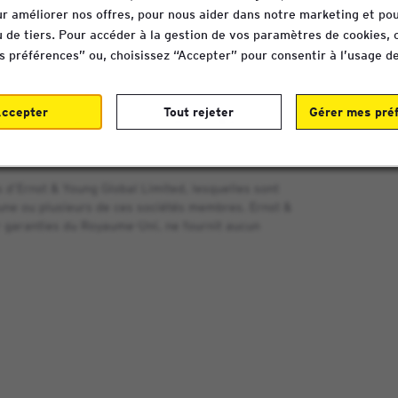
our améliorer nos offres, pour nous aider dans notre marketing et pou
 de tiers. Pour accéder à la gestion de vos paramètres de cookies, 
 préférences” ou, choisissez “Accepter” pour consentir à l’usage de
aux
EY client portal
Plan du site
ccepter
Tout rejeter
Gérer mes pré
ité - Ethique
Gestion des cookies
d’Ernst & Young Global Limited, lesquelles sont
r une ou plusieurs de ces sociétés membres. Ernst &
ar garanties du Royaume-Uni, ne fournit aucun