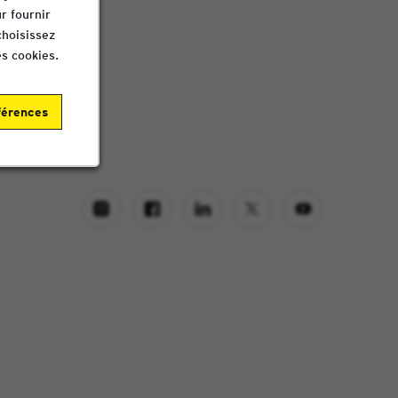
r fournir
choisissez
s cookies.
férences