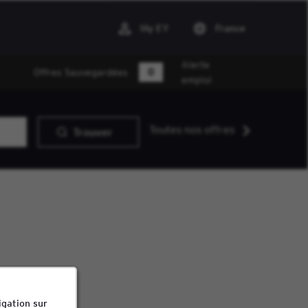
My EY
France
Alerte
0
Offres Sauvegardées
emploi
Toutes nos offres
Trouver
igation sur