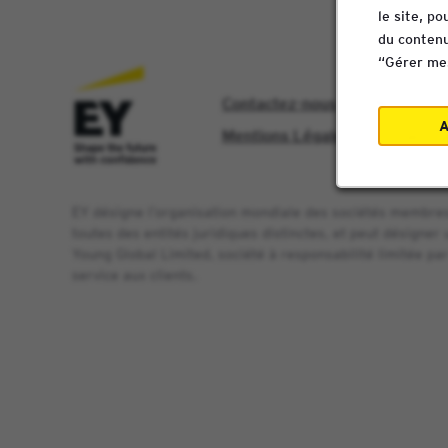
le site, p
du contenu
“Gérer mes
Contactez-nous
Nos bure
A
Mentions Légales - Confidential
EY désigne l’organisation mondiale des sociétés membres 
toutes des entités juridiques distinctes, et peut désigne
Young Global Limited, société à responsabilité limitée p
service aux clients.