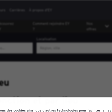
eurs
Carrières
À propos d'EY
écouvrez
Comment rejoindre EY
Nos
Y
?
offres
Localisation
ieu
onction et par lieu
sons des cookies ainsi que d’autres technologies pour faciliter la nav