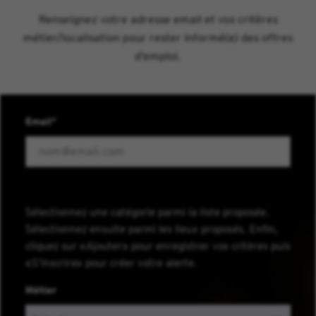
Renseignez votre adresse email et vos critères
métier/localisation pour rester informé(e) des offres
d’emploi.
Email
Sélectionnez une catégorie parmi la liste proposée.
Sélectionnez ensuite parmi les lieux proposés. Enfin,
cliquez sur «Ajouter» pour enregistrer vos critères puis
«S’inscrire» pour créer votre alerte.
Métier