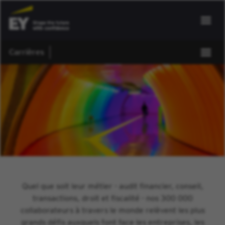
Carrières
Quel que soit leur métier - audit financier, conseil,
transactions, droit et fiscalité - nos 300 000
collaborateurs à travers le monde relèvent les plus
grands défis auxquels font face les entreprises, les