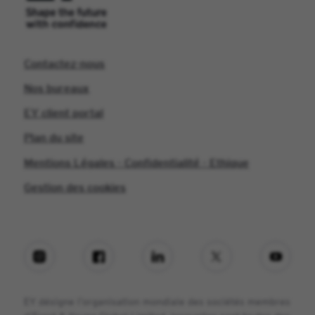
Contactez-nous
Nos bureaux
EY client portal
Plan du site
Mentions Légales - Confidentialité - Ethique
Gestion des cookies
EY désigne l’organisation mondiale des sociétés membres