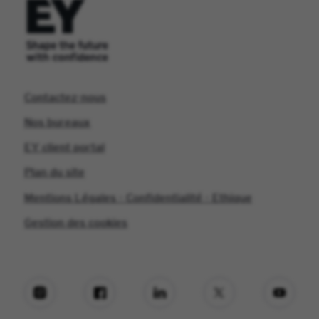
Contactez-nous
Nos bureaux
EY client portal
Plan du site
Mentions Légales - Confidentialité - Ethique
Gestion des cookies