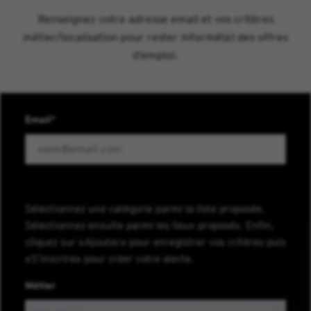
Renseignez votre adresse email et vos critères
métier/localisation pour rester informé(e) des offres
d’emploi.
Email
Sélectionnez une catégorie parmi la liste proposée.
Sélectionnez ensuite parmi les lieux proposés. Enfin,
cliquez sur «Ajouter» pour enregistrer vos critères puis
«S’inscrire» pour créer votre alerte.
Métier