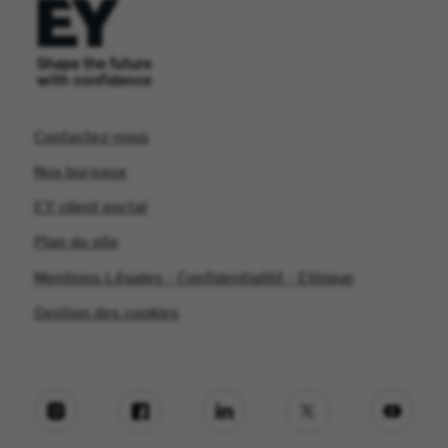
Contactez-nous
Nos bureaux
EY client portal
Plan du site
Mentions Légales - Confidentialité - Ethique
Gestion des cookies