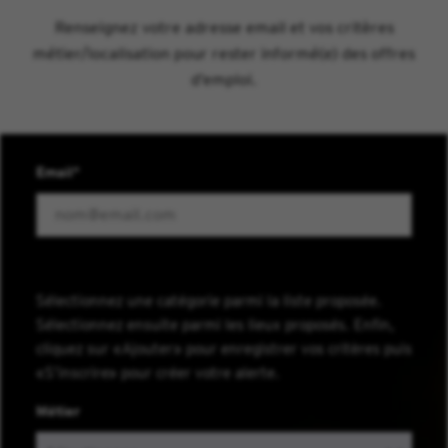
Renseignez votre adresse email et vos critères
métier/localisation pour rester informé(e) des offres
d’emploi.
Email
Sélectionnez une catégorie parmi la liste proposée.
Sélectionnez ensuite parmi les lieux proposés. Enfin,
cliquez sur «Ajouter» pour enregistrer vos critères puis
«S’inscrire» pour créer votre alerte.
Métier