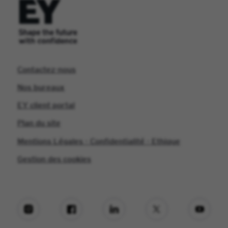
Contactez-nous
Nos bureaux
EY client portal
Plan du site
Mentions Légales - Confidentialité - Ethique
Gestion des cookies