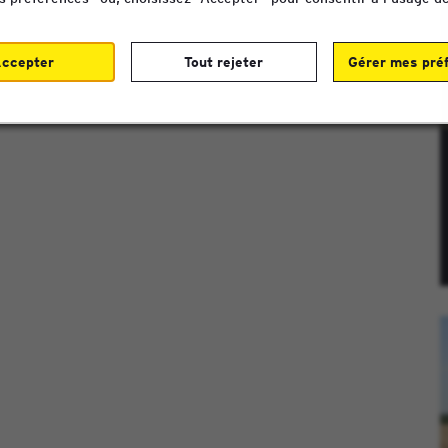
ccepter
Tout rejeter
Gérer mes pré