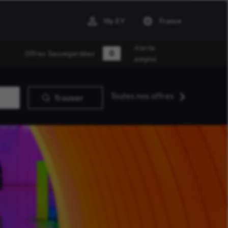
My EY
France
Alerte
0
Offres Sauvegardées
emploi
Toutes nos offres
Trouver