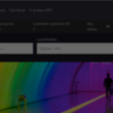
eurs
Carrières
À propos d'EY
écouvrez
Comment rejoindre EY
Nos
Y
?
offres
Localisation