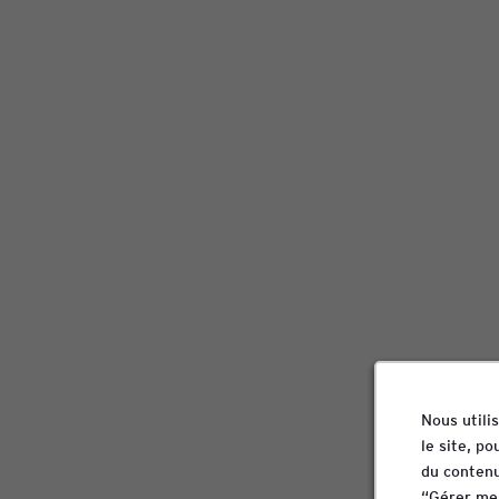
Nous utili
le site, p
du contenu
“Gérer mes