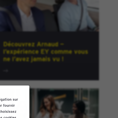
Découvrez Arnaud —
l’expérience EY comme vous
ne l’avez jamais vu !
igation sur
r fournir
choisissez
s cookies.