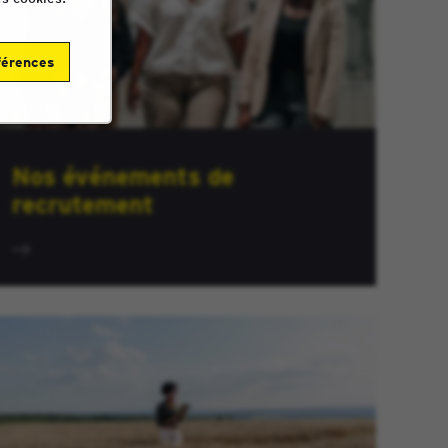
férences
Nos événements de
recrutement