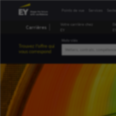
Points de vue
Services
Sect
Votre carrière chez
D
Carrières
EY
E
Mots-clés
Trouvez l'offre qui
vous correspond