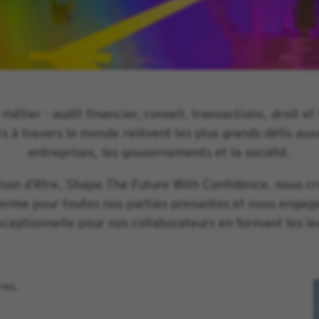
 métier - audit financier, conseil, transactions, droit et 
s à travers le monde relèvent les plus grands défis auxq
entreprises, les gouvernements et la société.
ison d’être, Shape The Future With Confidence, nous cr
terme pour toutes nos parties prenantes et nous engag
ceptionnelle pour nos collaborateurs en formant les l
res.