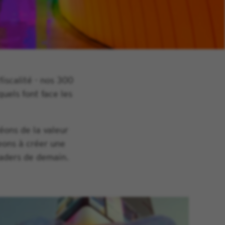
fiscalité - nos 300
uels font face les
éons de la valeur
eons à créer une
eaders de demain.