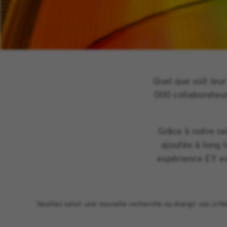
Quel que soit leur
000 collaborateur
Grâce à notre ra
ajoutée à long 
expérience EY ex
Veuillez saisir une nouvelle recherche ou élargir vos critè