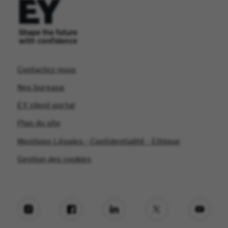
Contactez-nous
Nos bureaux
EY client portal
Plan du site
Mentions Légales - Confidentialité - Ethique
Gestion des cookies