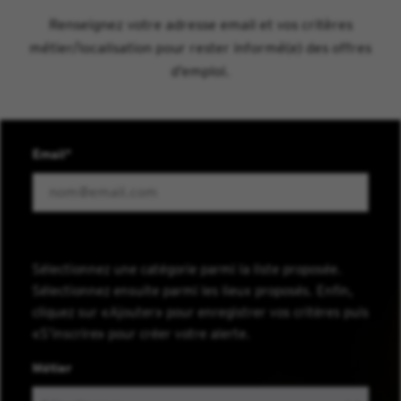
Renseignez votre adresse email et vos critères
métier/localisation pour rester informé(e) des offres
d’emploi.
Email
Sélectionnez une catégorie parmi la liste proposée.
Sélectionnez ensuite parmi les lieux proposés. Enfin,
cliquez sur «Ajouter» pour enregistrer vos critères puis
«S’inscrire» pour créer votre alerte.
Métier