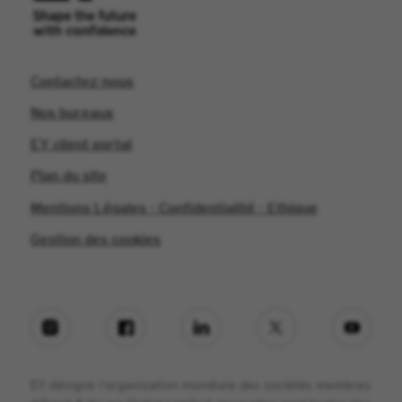
Contactez-nous
Nos bureaux
EY client portal
Plan du site
Mentions Légales - Confidentialité - Ethique
Gestion des cookies
EY désigne l’organisation mondiale des sociétés membres