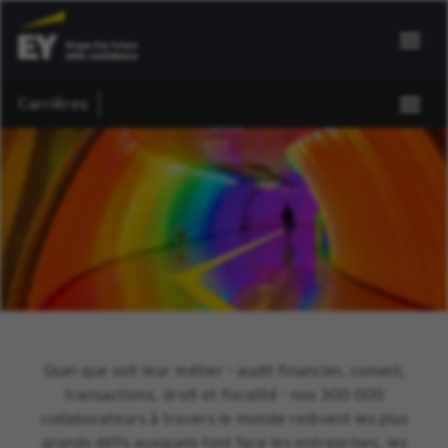
Carrières
Quel que soit leur métier - audit financier, conseil,
transactions, droit et fiscalité - nos 300 000
collaborateurs à travers le monde relèvent les plus
grands défis auxquels font face les entreprises, les