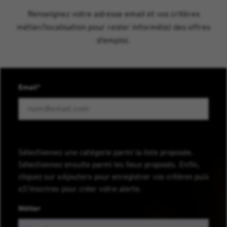
Renseignez votre adresse email et vos critères
métier/localisation pour rester informé(e) des offres
d’emploi.
Email
Sélectionnez une catégorie parmi la liste proposée.
Sélectionnez ensuite parmi les lieux proposés. Enfin,
cliquez sur «Ajouter» pour enregistrer vos critères puis
«S’inscrire» pour créer votre alerte.
Métier